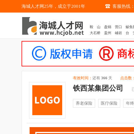
海城人才网25年，成立于2001年
客服热线：04
鞍 山
盘锦
营口
鲅鱼
大石桥
盖州
岫岩
台 
有效时间：
还有
366
天
点击数
铁西某集团公司
养老保险
医疗保险
年