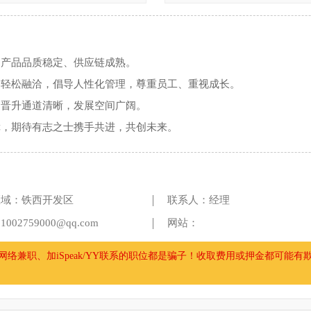
，产品品质稳定、供应链成熟。
围轻松融洽，倡导人性化管理，尊重员工、重视成长。
，晋升通道清晰，发展空间广阔。
障，期待有志之士携手共进，共创未来。
区域：铁西开发区
联系人：经理
002759000@qq.com
网站：
络兼职、加iSpeak/YY联系的职位都是骗子！收取费用或押金都可能有