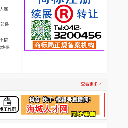
大连
全部采
不惜
始终保
查看更多 >