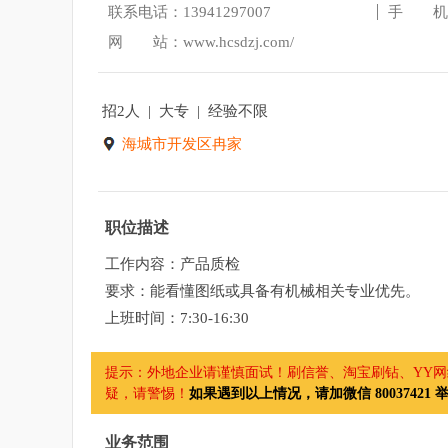
联系电话：13941297007
手 机：1
网 站：
www.hcsdzj.com/
招2人 | 大专 | 经验不限
海城市开发区冉家
职位描述
工作内容：产品质检
要求：能看懂图纸或具备有机械相关专业优先。
上班时间：7:30-16:30
提示：外地企业请谨慎面试！刷信誉、淘宝刷钻、YY网络
疑，请警惕！
如果遇到以上情况，请加微信 80037421 
业务范围