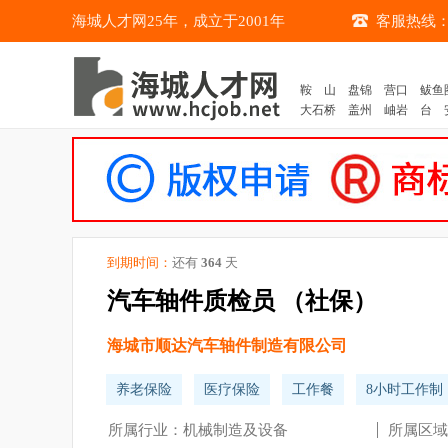
海城人才网25年，成立于2001年
客服热线：04
鞍 山
盘锦
营口
鲅鱼
大石桥
盖州
岫岩
台 
到期时间：
还有
364
天
汽车轴件质检员 （社保）
海城市顺达汽车轴件制造有限公司
养老保险
医疗保险
工作餐
8小时工作制
所属行业：机械制造及设备
所属区域