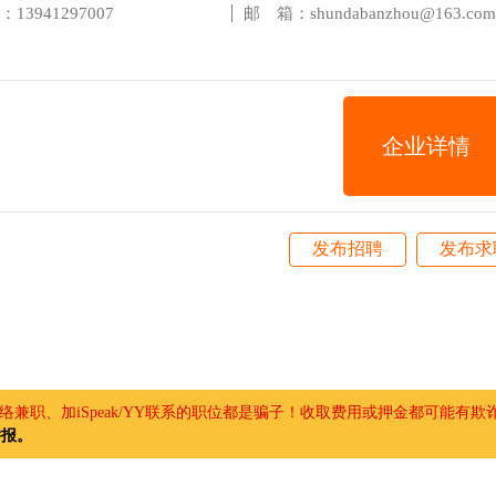
3941297007
邮 箱：shundabanzhou@163.com
企业详情
发布招聘
发布求
兼职、加iSpeak/YY联系的职位都是骗子！收取费用或押金都可能有欺
举报。