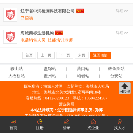
辽宁省中润检测科技有限公司
详细 >>
已招满
海城商标注册机构
详细 >>
电话销售人员
技能培训老师
首页
上一页
下一页
末页
返回顶部
鞍
山
站
盘
锦
站
营
口
站
鲅鱼圈站
大石桥站
盖
州
站
岫
岩
站
台
安
站
版权所有：
海城人才网
监督单位：海城市人社局
地址：海城市北关大润发C座写字间18楼
客服热线：0412-3200123 手机：18604224567
营业执照
本站法律顾问：
辽宁图远律师事务所 - 孙博
工信部备案许可证编号：
辽ICP备2021000379号-4
辽公网安备21038102000422号
首页
注册
登录
找企业
找人才
※ 未经授权，禁止使用本站信息。 ※