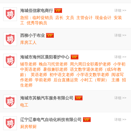
海城佰信家电商行
详细 >>
急招：临时促销员
店长
文员
主管会计
现金会计
安装
工
优秀导购员
西柳小于布业
详细 >>
库房工人
海城市海州区晨阳看护中心
详细 >>
辅导老师
晚自习托管老师
周六周日全职看护老师
小学初
中英语老师
暑假兼职老师
语文数学退休老师（或5年教
龄）
英语老师
初中语文老师
小学语文数学老师
阅读写
作老师
学前老师
后台直播运营
小时工（帮厨）
主播
招
生老师
海城市其畅汽车服务有限公司
详细 >>
电工
辽宁辽泰电气自动化科技有限公司
详细 >>
厨房帮厨