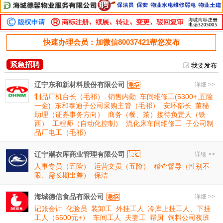
快速办理会员：加微信80037421帮您发布
紧急招聘
我要发布
辽宁东和新材料股份有限公司
详细 >>
制品厂机台长（毛祁）
销售内勤
车间维修工(5300+,五险
一金)
东和泰迪子公司采购主管（毛祁）
安环部长
董秘
助理（证券事务方向）
商务（餐、茶）接待负责人（铁
西）
工程师（自动化控制）
流化床车间维修工
子公司制
品厂电工（毛祁）
辽宁潮衣库商业管理有限公司
详细 >>
人事专员（五险）
运营文员（五险）
稽查督导（性别不
限、需长期出差）
保洁
海城德信食品有限公司
详细 >>
记账会计
化验员
装卸工
外挂工人
冷库上挂工人、下挂
工人（6500元+）
车间工人
夫妻工
帮厨
饲料公司夜班