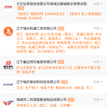
方正证券股份有限公司海城北顺城路证券营业部
详细 >>
【双休】理财经理【10000左右】
【双休】私人财富顾问
PWA岗【10000】
辽宁瑞兴机械工程有限公司
详细 >>
普工
项目经理
会计主管/记账（双休）
机械工程师
外出
力工、装配工、钳工
配盘电工（有电工证）
外出装配电
工
外出自动化调试技术员
销售经理
外出电气焊工
电工
外包队
机械工程师（车间生产）
采购主管/助理
现场车
间管理
铆工
办公室保洁
折弯工
辽宁鑫达滑石集团有限公司
详细 >>
矿山五职矿长
矿山五科专业技术人员
注册安全中级工程
师
设备主管
辽宁铭轩新材料科技有限公司
详细 >>
文员
生产统计
储备干部
磨砂机台长
质检员
车工
海城市二利清真熟食制品有限公司
详细 >>
生料加工人员（普工、五险、工作餐）