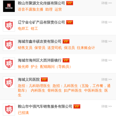
鞍山市聚源文化传媒有限公司
详细 >>
语音不露脸主播
助理
运营
辽宁金仑矿产品有限责任公司
详细 >>
电焊工
钳工
海城市鑫丰硕农资有限公司
详细 >>
销售文员
保管员
送货司机
保洁员
往来账会计
海城市海州区大西洋眼镜行
详细 >>
验光师
护士
配镜顾问（导购员）
海城义民医院
详细 >>
急招：儿科助理医生
急招：儿科医生（五险，工作餐，通
勤车）
内科医生
骨科医生
妇产科医生
中医科医生
医
生
鞍山市中强汽车销售服务有限公司
详细 >>
已招满