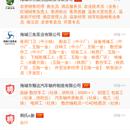
农资销售经理
救生员
酒店服务员
农业技术员（业务）
区域销售负责人
客房前台
客房房嫂
温泉大堂负责人
温
泉前厅经理
酒店管理人员
温泉经理
轿车轮胎销售业务
员
保洁员
农资售卖员
开票专员
海城三鱼泵业有限公司
详细 >>
夜班门卫（中小镇）
勤杂工（中小厂）
设备维修工（中
小厂，五险一金）
压铸工（中小厂，五险一金）
数控操
作工（中小厂，五险一金）
组装工人（铁西厂，五险一
金）
下线附属工人（普工，五险一金，铁西厂区）
维修
工（水暖方面）（五险一金）（铁西厂）
数控车工（铁西
厂区，五险一金）
外贸业务经理【五险一金】
研发设计
员（开发区）
海城市顺达汽车轴件制造有限公司
详细 >>
急缺 数控车工（社保，供吃住，6000＋）
招普工 包装工
（社保，供吃住）
汽车轴件质检员 （社保）
电工（社
保）
电焊工（社保）
数控编程员一CAD绘图员（社保）
韩氏e族
详细 >>
会计