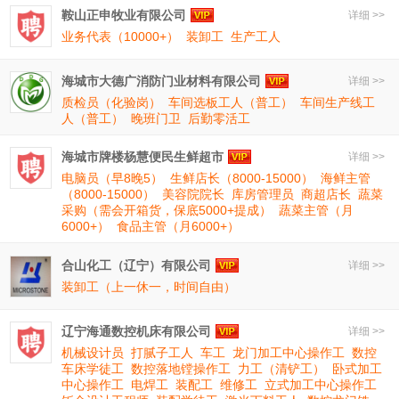
鞍山正申牧业有限公司
详细 >>
业务代表（10000+）
装卸工
生产工人
海城市大德广消防门业材料有限公司
详细 >>
质检员（化验岗）
车间选板工人（普工）
车间生产线工
人（普工）
晚班门卫
后勤零活工
海城市牌楼杨慧便民生鲜超市
详细 >>
电脑员（早8晚5）
生鲜店长（8000-15000）
海鲜主管
（8000-15000）
美容院院长
库房管理员
商超店长
蔬菜
采购（需会开箱货，保底5000+提成）
蔬菜主管（月
6000+）
食品主管（月6000+）
合山化工（辽宁）有限公司
详细 >>
装卸工（上一休一，时间自由）
辽宁海通数控机床有限公司
详细 >>
机械设计员
打腻子工人
车工
龙门加工中心操作工
数控
车床学徒工
数控落地镗操作工
力工（清铲工）
卧式加工
中心操作工
电焊工
装配工
维修工
立式加工中心操作工