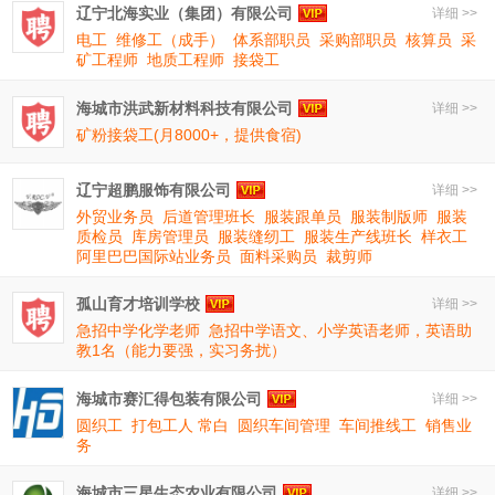
辽宁北海实业（集团）有限公司
详细 >>
电工
维修工（成手）
体系部职员
采购部职员
核算员
采
矿工程师
地质工程师
接袋工
海城市洪武新材料科技有限公司
详细 >>
矿粉接袋工(月8000+，提供食宿)
辽宁超鹏服饰有限公司
详细 >>
外贸业务员
后道管理班长
服装跟单员
服装制版师
服装
质检员
库房管理员
服装缝纫工
服装生产线班长
样衣工
阿里巴巴国际站业务员
面料采购员
裁剪师
孤山育才培训学校
详细 >>
急招中学化学老师
急招中学语文、小学英语老师，英语助
教1名（能力要强，实习务扰）
海城市赛汇得包装有限公司
详细 >>
圆织工
打包工人 常白
圆织车间管理
车间推线工
销售业
务
海城市三星生态农业有限公司
详细 >>