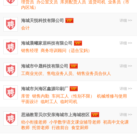
理货员
办公室文员
库房配货人员
送货司机
业务员（市
内区域）
海城天悦科技有限公司
详细 >>
会计
海城晨曦家居科技有限公司
详细 >>
销售经理
商务培训顾问（适合宝妈）
海城市中晟科技有限公司
详细 >>
工商业光伏、售电业务人员、销售业务员合伙人
海城市兴海区鑫源印刷厂
详细 >>
库管
销售内勤
车间工人（性别不限）
机械维修与使用
平面设计
临时工人
临时司机
思涵教育贝尔安亲海城市上海城校区
详细 >>
幼小衔接老师
小学数学语文课业辅导老师
初高中文化课
教师
托管老师
行政前台
食堂厨师