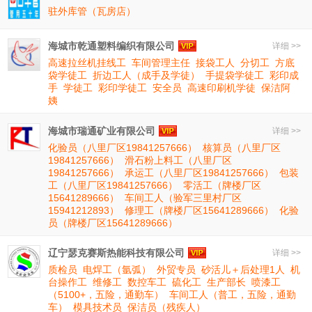
驻外库管（瓦房店）
海城市乾通塑料编织有限公司
详细 >>
高速拉丝机挂线工
车间管理主任
接袋工人
分切工
方底
袋学徒工
折边工人（成手及学徒）
手提袋学徒工
彩印成
手
学徒工
彩印学徒工
安全员
高速印刷机学徒
保洁阿
姨
海城市瑞通矿业有限公司
详细 >>
化验员（八里厂区19841257666）
核算员（八里厂区
19841257666）
滑石粉上料工（八里厂区
19841257666）
承运工（八里厂区19841257666）
包装
工（八里厂区19841257666）
零活工（牌楼厂区
15641289666）
车间工人（验军三里村厂区
15941212893）
修理工（牌楼厂区15641289666）
化验
员（牌楼厂区15641289666）
辽宁瑟克赛斯热能科技有限公司
详细 >>
质检员
电焊工（氩弧）
外贸专员
砂活儿＋后处理1人
机
台操作工
维修工
数控车工
硫化工
生产部长
喷漆工
（5100+，五险，通勤车）
车间工人（普工，五险，通勤
车）
模具技术员
保洁员（残疾人）