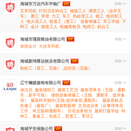
海城市万达汽车半轴厂
详细 >>
叉车司机
打扫卫生钟点工
做饭工人
调质工人（会开叉
车）
磨工
库管
力工
车工
热处理工人
铣工
线切割工
人
电火花工人
校直工（普工）
设备维修工
车工学徒
下
料工
会计
锻造工人
机械质检员
电焊工
机台工
海城市瑾宸粮油有限公司
详细 >>
坐班会计
大挂车司机
海城新鸿尊达牧业有限公司
详细 >>
制粒工（普工，五险）
品控员（五险）
辽宁斓捷服饰有限公司
详细 >>
保洁员
服装缝纫工
服装工艺员
服装理单员（五险，通勤
车，新手可报）
缝纫设备维修工（五险、通勤车，提供食
宿）
服装样衣制作(五险,提供食宿,通勤车）
服装质检员
机修工（服装厂）
服装制版师
文员或业务（从事理单员
工作，有五险和通勤车）
日语业务担当
服装打版学徒
特
种工，案板工，包装工，熨烫工，零活工
海城平安保险公司
详细 >>