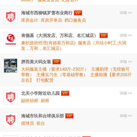
海城市西柳镇罗雪布业商行
详细 >>
库房会计
库房开单员
档口服务员
肯德基（大润发店、万和店、名汇城店）
详细 >>
兼职值班经理(肯德基万和店)
服务员（月结小时工,大润
发，万和，名汇城店）
胖而美大码女装
详细 >>
大码服装主播（要求140斤-230斤）
主播助理（无经验可
带教）
主播实习生（零基础带教）
主播助播【要求200斤
左右】
打包配货
北关小学附近幼儿园
详细 >>
副班幼师
厨师
海城市玖和台球俱乐部
详细 >>
摆球员
前台