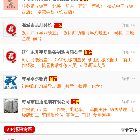
服务员（铁西、北关、新东、百汇、西柳）
裱花中工（铁
西店）
裱花学徒（铁西店）
海城市喆喆装饰
详细 >>
设计师（早八晚五）
设计师助理（早八晚五）
司机
工地
监理
前台
辽宁东升宇辰装备制造有限公司
详细 >>
司机（能出差）
CAD机械制图员
矿山机械装配工（有工
作经验）
机器售后维修人员
立磨调试人员
海城卓尔教育
详细 >>
初中晚自习辅导老师（数学、物理、化学）
海城市恒通包装有限公司
详细 >>
质检员（五险、工作餐、通勤车）
车间主任
销售助理
吨
袋缝纫工
车间质检员
零活工
门卫
食堂阿姨
VIP招聘专区
查看更多