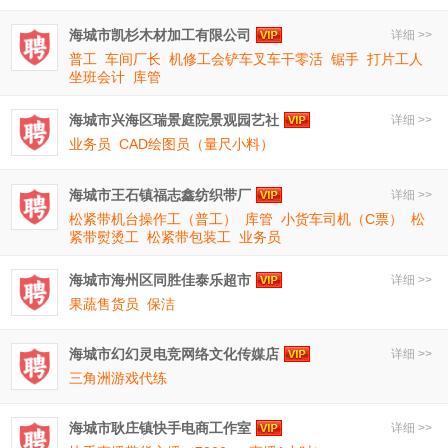
海城市凯杉木材加工有限公司
详细 >>
普工
车间厂长
机修工会铲车叉车干零活
锯手
打片工人
坐班会计
库管
海城市兴海区瑞景庭院景观园艺社
详细 >>
业务员
CAD绘图员（量尺小料）
海城市王石镇福志鑫纺织带厂
详细 >>
松紧带机台操作工（普工）
库管
小货车司机（C票）
松
紧带熨烫工
松紧带包装工
业务员
海城市海州区同胜佳泰乐超市
详细 >>
果蔬售货员
保洁
海城市幻幻灵电竞网络文化传媒店
详细 >>
三角洲游戏代练
海城市耿庄镇快手电商工作室
详细 >>