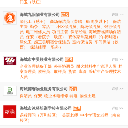
门卫（耿庄）
海城九阳物业有限公司
详细 >>
绿化工（感王）
商场保洁员（普临，65周岁以下）
保洁
主管
勤杂、零活工
小区保洁员、商场保洁员、银行保洁
员
电工维修人员
项目主管
保洁经理
海城普临商场保洁
员
保安（看院子，耿庄）
双休家常菜厨师（午餐时段）
绿化工
感王昊明宿舍保洁员
室内保洁员
车间保洁（铁
西）
保洁经理 （驻外）
海城市中昊镁业有限公司
详细 >>
企业管理储备干部
外事协调员
耐火材料生产管理人员
档
案管理员
质检员、取样员
货管
库管
采矿生产管理技术
人员
海城德馨物业服务有限公司
详细 >>
保洁员
保安
物业水电维修 弱电
物业土建
海城市冰瑛培训学校有限公司
详细 >>
课程顾问（万和校区）
英语老师
中小学语文老师（南台
校区）