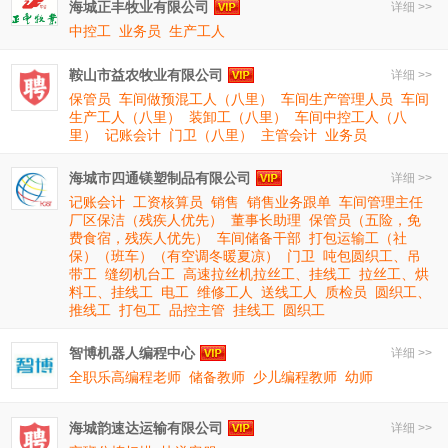
海城正丰牧业有限公司
详细 >>
中控工
业务员
生产工人
鞍山市益农牧业有限公司
详细 >>
保管员
车间做预混工人（八里）
车间生产管理人员
车间
生产工人（八里）
装卸工（八里）
车间中控工人（八
里）
记账会计
门卫（八里）
主管会计
业务员
海城市四通镁塑制品有限公司
详细 >>
记账会计
工资核算员
销售
销售业务跟单
车间管理主任
厂区保洁（残疾人优先）
董事长助理
保管员（五险，免
费食宿，残疾人优先）
车间储备干部
打包运输工（社
保）（班车）（有空调冬暖夏凉）
门卫
吨包圆织工、吊
带工
缝纫机台工
高速拉丝机拉丝工、挂线工
拉丝工、烘
料工、挂线工
电工
维修工人
送线工人
质检员
圆织工、
推线工
打包工
品控主管
挂线工
圆织工
智博机器人编程中心
详细 >>
全职乐高编程老师
储备教师
少儿编程教师
幼师
海城韵速达运输有限公司
详细 >>