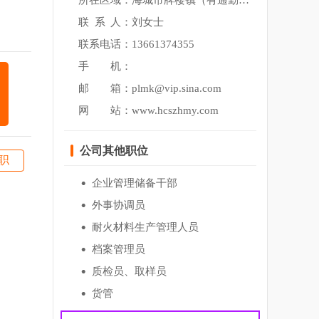
所在区域：海城市牌楼镇（有通勤车）
联
系
人：刘女士
联系电话：13661374355
手 机：
邮 箱：plmk@vip.sina.com
网
站：
www.hcszhmy.com
公司其他职位
职
企业管理储备干部
外事协调员
耐火材料生产管理人员
档案管理员
质检员、取样员
货管