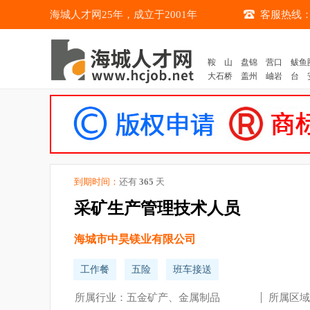
海城人才网25年，成立于2001年
客服热线：04
鞍 山
盘锦
营口
鲅鱼
大石桥
盖州
岫岩
台 
到期时间：
还有
365
天
采矿生产管理技术人员
海城市中昊镁业有限公司
工作餐
五险
班车接送
所属行业：五金矿产、金属制品
所属区域