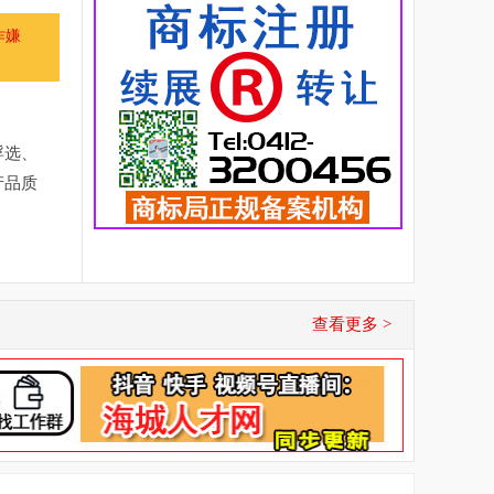
诈嫌
浮选、
产品质
查看更多 >