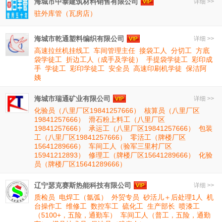
海城市中泰建筑材料销售有限公司
详细 >>
驻外库管（瓦房店）
海城市乾通塑料编织有限公司
详细 >>
高速拉丝机挂线工
车间管理主任
接袋工人
分切工
方底
袋学徒工
折边工人（成手及学徒）
手提袋学徒工
彩印成
手
学徒工
彩印学徒工
安全员
高速印刷机学徒
保洁阿
姨
海城市瑞通矿业有限公司
详细 >>
化验员（八里厂区19841257666）
核算员（八里厂区
19841257666）
滑石粉上料工（八里厂区
19841257666）
承运工（八里厂区19841257666）
包装
工（八里厂区19841257666）
零活工（牌楼厂区
15641289666）
车间工人（验军三里村厂区
15941212893）
修理工（牌楼厂区15641289666）
化验
员（牌楼厂区15641289666）
辽宁瑟克赛斯热能科技有限公司
详细 >>
质检员
电焊工（氩弧）
外贸专员
砂活儿＋后处理1人
机
台操作工
维修工
数控车工
硫化工
生产部长
喷漆工
（5100+，五险，通勤车）
车间工人（普工，五险，通勤