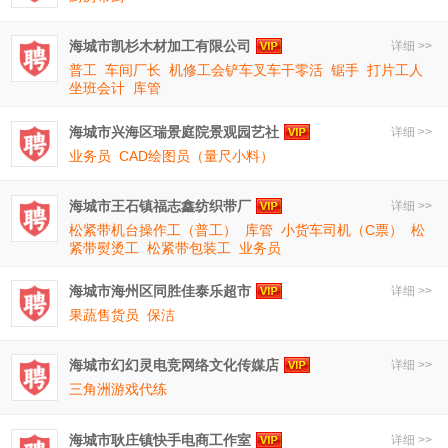
海城市凯杉木材加工有限公司
详细 >>
普工
车间厂长
机修工会铲车叉车干零活
锯手
打片工人
坐班会计
库管
海城市兴海区瑞景庭院景观园艺社
详细 >>
业务员
CAD绘图员（量尺小料）
海城市王石镇福志鑫纺织带厂
详细 >>
松紧带机台操作工（普工）
库管
小货车司机（C票）
松
紧带熨烫工
松紧带包装工
业务员
海城市海州区同胜佳泰乐超市
详细 >>
果蔬售货员
保洁
海城市幻幻灵电竞网络文化传媒店
详细 >>
三角洲游戏代练
海城市耿庄镇快手电商工作室
详细 >>