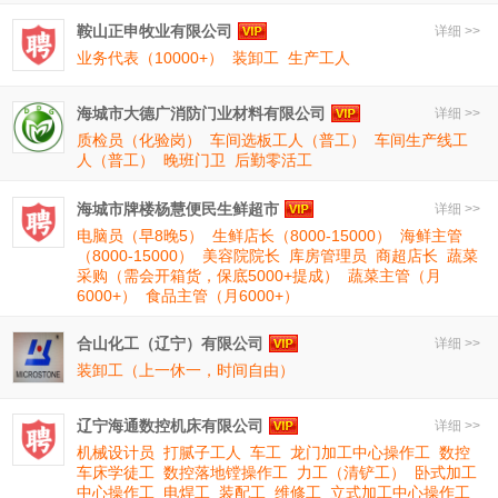
鞍山正申牧业有限公司
详细 >>
业务代表（10000+）
装卸工
生产工人
海城市大德广消防门业材料有限公司
详细 >>
质检员（化验岗）
车间选板工人（普工）
车间生产线工
人（普工）
晚班门卫
后勤零活工
海城市牌楼杨慧便民生鲜超市
详细 >>
电脑员（早8晚5）
生鲜店长（8000-15000）
海鲜主管
（8000-15000）
美容院院长
库房管理员
商超店长
蔬菜
采购（需会开箱货，保底5000+提成）
蔬菜主管（月
6000+）
食品主管（月6000+）
合山化工（辽宁）有限公司
详细 >>
装卸工（上一休一，时间自由）
辽宁海通数控机床有限公司
详细 >>
机械设计员
打腻子工人
车工
龙门加工中心操作工
数控
车床学徒工
数控落地镗操作工
力工（清铲工）
卧式加工
中心操作工
电焊工
装配工
维修工
立式加工中心操作工