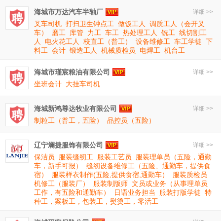
海城市万达汽车半轴厂
详细 >>
叉车司机
打扫卫生钟点工
做饭工人
调质工人（会开叉
车）
磨工
库管
力工
车工
热处理工人
铣工
线切割工
人
电火花工人
校直工（普工）
设备维修工
车工学徒
下
料工
会计
锻造工人
机械质检员
电焊工
机台工
海城市瑾宸粮油有限公司
详细 >>
坐班会计
大挂车司机
海城新鸿尊达牧业有限公司
详细 >>
制粒工（普工，五险）
品控员（五险）
辽宁斓捷服饰有限公司
详细 >>
保洁员
服装缝纫工
服装工艺员
服装理单员（五险，通勤
车，新手可报）
缝纫设备维修工（五险、通勤车，提供食
宿）
服装样衣制作(五险,提供食宿,通勤车）
服装质检员
机修工（服装厂）
服装制版师
文员或业务（从事理单员
工作，有五险和通勤车）
日语业务担当
服装打版学徒
特
种工，案板工，包装工，熨烫工，零活工