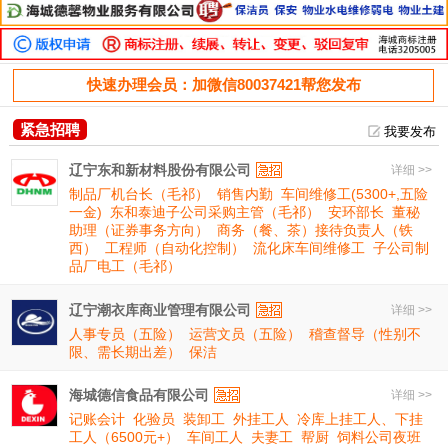
快速办理会员：加微信80037421帮您发布
紧急招聘
我要发布
辽宁东和新材料股份有限公司
详细 >>
制品厂机台长（毛祁）
销售内勤
车间维修工(5300+,五险
一金)
东和泰迪子公司采购主管（毛祁）
安环部长
董秘
助理（证券事务方向）
商务（餐、茶）接待负责人（铁
西）
工程师（自动化控制）
流化床车间维修工
子公司制
品厂电工（毛祁）
辽宁潮衣库商业管理有限公司
详细 >>
人事专员（五险）
运营文员（五险）
稽查督导（性别不
限、需长期出差）
保洁
海城德信食品有限公司
详细 >>
记账会计
化验员
装卸工
外挂工人
冷库上挂工人、下挂
工人（6500元+）
车间工人
夫妻工
帮厨
饲料公司夜班