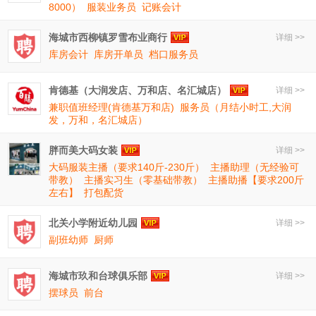
8000）
服装业务员
记账会计
海城市西柳镇罗雪布业商行
详细 >>
库房会计
库房开单员
档口服务员
肯德基（大润发店、万和店、名汇城店）
详细 >>
兼职值班经理(肯德基万和店)
服务员（月结小时工,大润
发，万和，名汇城店）
胖而美大码女装
详细 >>
大码服装主播（要求140斤-230斤）
主播助理（无经验可
带教）
主播实习生（零基础带教）
主播助播【要求200斤
左右】
打包配货
北关小学附近幼儿园
详细 >>
副班幼师
厨师
海城市玖和台球俱乐部
详细 >>
摆球员
前台