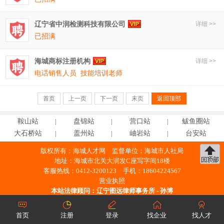
辽宁省中润检测科技有限公司
详细 >>
已招满
海城商标注册机构
详细 >>
电话销售人员
技能培训老师
首页
上一页
下一页
末页
返回顶部
鞍
山
站
盘
锦
站
营
口
站
鲅鱼圈站
大石桥站
盖
州
站
岫
岩
站
台
安
站
版权所有：
海城人才网
监督单位：海城市人社局
地址：海城市北关大润发C座写字间18楼
客服热线：0412-3200123 手机：18604224567
营业执照
本站法律顾问：
辽宁图远律师事务所 - 孙博
工信部备案许可证编号：
辽ICP备2021000379号-4
辽公网安备21038102000422号
首页
注册
登录
找企业
找人才
※ 未经授权，禁止使用本站信息。 ※