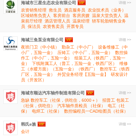
海城市三星生态农业有限公司
详细 >>
农资销售经理
救生员
酒店服务员
农业技术员（业务）
区域销售负责人
客房前台
客房房嫂
温泉大堂负责人
温
泉前厅经理
酒店管理人员
温泉经理
轿车轮胎销售业务
员
保洁员
农资售卖员
开票专员
海城三鱼泵业有限公司
详细 >>
夜班门卫（中小镇）
勤杂工（中小厂）
设备维修工（中
小厂，五险一金）
压铸工（中小厂，五险一金）
数控操
作工（中小厂，五险一金）
组装工人（铁西厂，五险一
金）
下线附属工人（普工，五险一金，铁西厂区）
维修
工（水暖方面）（五险一金）（铁西厂）
数控车工（铁西
厂区，五险一金）
外贸业务经理【五险一金】
研发设计
员（开发区）
海城市顺达汽车轴件制造有限公司
详细 >>
急缺 数控车工（社保，供吃住，6000＋）
招普工 包装工
（社保，供吃住）
汽车轴件质检员 （社保）
电工（社
保）
电焊工（社保）
数控编程员一CAD绘图员（社保）
韩氏e族
详细 >>
会计