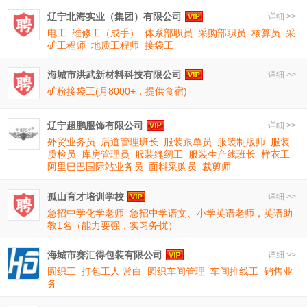
辽宁北海实业（集团）有限公司
详细 >>
电工
维修工（成手）
体系部职员
采购部职员
核算员
采
矿工程师
地质工程师
接袋工
海城市洪武新材料科技有限公司
详细 >>
矿粉接袋工(月8000+，提供食宿)
辽宁超鹏服饰有限公司
详细 >>
外贸业务员
后道管理班长
服装跟单员
服装制版师
服装
质检员
库房管理员
服装缝纫工
服装生产线班长
样衣工
阿里巴巴国际站业务员
面料采购员
裁剪师
孤山育才培训学校
详细 >>
急招中学化学老师
急招中学语文、小学英语老师，英语助
教1名（能力要强，实习务扰）
海城市赛汇得包装有限公司
详细 >>
圆织工
打包工人 常白
圆织车间管理
车间推线工
销售业
务