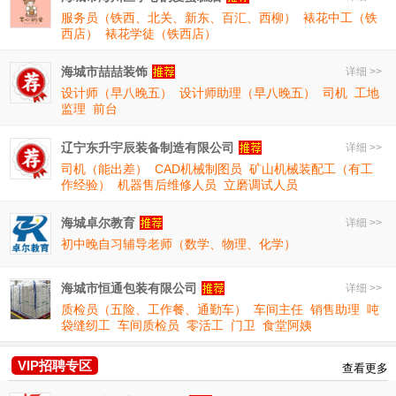
服务员（铁西、北关、新东、百汇、西柳）
裱花中工（铁
西店）
裱花学徒（铁西店）
海城市喆喆装饰
详细 >>
设计师（早八晚五）
设计师助理（早八晚五）
司机
工地
监理
前台
辽宁东升宇辰装备制造有限公司
详细 >>
司机（能出差）
CAD机械制图员
矿山机械装配工（有工
作经验）
机器售后维修人员
立磨调试人员
海城卓尔教育
详细 >>
初中晚自习辅导老师（数学、物理、化学）
海城市恒通包装有限公司
详细 >>
质检员（五险、工作餐、通勤车）
车间主任
销售助理
吨
袋缝纫工
车间质检员
零活工
门卫
食堂阿姨
VIP招聘专区
查看更多