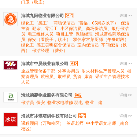
门卫（耿庄）
海城九阳物业有限公司
详细 >>
绿化工（感王）
商场保洁员（普临，65周岁以下）
保洁
主管
勤杂、零活工
小区保洁员、商场保洁员、银行保洁
员
电工维修人员
项目主管
保洁经理
海城普临商场保洁
员
保安（看院子，耿庄）
双休家常菜厨师（午餐时段）
绿化工
感王昊明宿舍保洁员
室内保洁员
车间保洁（铁
西）
保洁经理 （驻外）
海城市中昊镁业有限公司
详细 >>
企业管理储备干部
外事协调员
耐火材料生产管理人员
档
案管理员
质检员、取样员
货管
库管
采矿生产管理技术
人员
海城德馨物业服务有限公司
详细 >>
保洁员
保安
物业水电维修 弱电
物业土建
海城市冰瑛培训学校有限公司
详细 >>
课程顾问（万和校区）
英语老师
中小学语文老师（南台
校区）