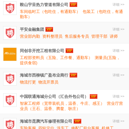
鞍山宇呈热力管道有限公司
详细 >>
车间临时工（包吃住，有通勤车）
包装工（包吃住，有通
勤车）
平安金融集团
详细 >>
营业部内勤
资料整理员
售后服务专员
管理干部
讲师
同创非开挖工程有限公司
详细 >>
工程部资料员（五险、工作餐、通勤车）
测量员(五险，
提供食宿)
海城市西柳镇广盈布业商行
详细 >>
物流打更
物流开票员
中国联通海城分公司（汇合外包公司）
详细 >>
智家工程师（宽带装机员，温香、牛庄、感王）
营业厅营
业员（王石、温香、腾鳌、耿庄）
海城市昆腾汽车修理有限公司
详细 >>
车险客服
四轮定位
洗车工
修配厂前台客服
机修工