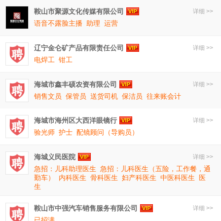
鞍山市聚源文化传媒有限公司
详细 >>
语音不露脸主播
助理
运营
辽宁金仑矿产品有限责任公司
详细 >>
电焊工
钳工
海城市鑫丰硕农资有限公司
详细 >>
销售文员
保管员
送货司机
保洁员
往来账会计
海城市海州区大西洋眼镜行
详细 >>
验光师
护士
配镜顾问（导购员）
海城义民医院
详细 >>
急招：儿科助理医生
急招：儿科医生（五险，工作餐，通
勤车）
内科医生
骨科医生
妇产科医生
中医科医生
医
生
鞍山市中强汽车销售服务有限公司
详细 >>
已招满