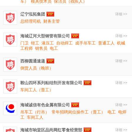
车）
模具技术员
保洁员（残疾人）
辽宁泓拓集团
详细 >>
总经理司机
财务主管
海城辽河大型钢管有限公司
详细 >>
门卫
钳工
液压工
自动焊工
成手吊车工
普通工人
机械
工程师
销售员
电工
西柳圆通速递
详细 >>
倒货人员（晚班）
鞍山四环系列粘结剂开发有限公司
详细 >>
车间工人（普工）
海城诚信有色金属有限公司
详细 >>
吊车工（行吊）
常年招聘岗位操作工（普工）
电工
电焊
工
车间工人
海城市响堂区品尚网红零食经营部
详细 >>