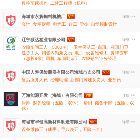
数控车床操作
二建工程师（机电）
海城市永辉饲料机械厂
详细 >>
会计
食堂厨师
电焊工
钳工
学徒
自动控制设计
辽宁硕达塑业有限公司
详细 >>
农膜车间工人（5000＋）
卫生保洁工
白班、夜班门卫
送货工人
销售内勤兼文员
电工
设备维修工
黄牌货车
（总长9米）司机
车间勤杂工
农膜销售业务经理
中国人寿保险股份有限公司海城市支公司
详细 >>
售后服务人员
经理助理
新部门筹建负责人
业务员
万海能源开发（海城）有限公司
详细 >>
厨师
财务经理（五险，双休）
帮厨
储备干部（五险，双
休）
海城市华银高新材料制造有限公司
详细 >>
设备维修工（成手，早八晚五，五险一金）