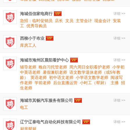
海城佰信家电商行
详细 >>
急招：临时促销员
店长
文员
主管会计
现金会计
安装
工
优秀导购员
西柳小于布业
详细 >>
库房工人
海城市海州区晨阳看护中心
详细 >>
辅导老师
晚自习托管老师
周六周日全职看护老师
小学初
中英语老师
暑假兼职老师
语文数学退休老师（或5年教
龄）
英语老师
初中语文老师
小学语文数学老师
阅读写
作老师
学前老师
后台直播运营
小时工（帮厨）
主播
招
生老师
海城市其畅汽车服务有限公司
详细 >>
电工
辽宁辽泰电气自动化科技有限公司
详细 >>
厨房帮厨