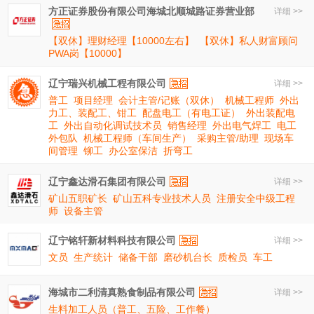
方正证券股份有限公司海城北顺城路证券营业部
详细 >>
【双休】理财经理【10000左右】
【双休】私人财富顾问
PWA岗【10000】
辽宁瑞兴机械工程有限公司
详细 >>
普工
项目经理
会计主管/记账（双休）
机械工程师
外出
力工、装配工、钳工
配盘电工（有电工证）
外出装配电
工
外出自动化调试技术员
销售经理
外出电气焊工
电工
外包队
机械工程师（车间生产）
采购主管/助理
现场车
间管理
铆工
办公室保洁
折弯工
辽宁鑫达滑石集团有限公司
详细 >>
矿山五职矿长
矿山五科专业技术人员
注册安全中级工程
师
设备主管
辽宁铭轩新材料科技有限公司
详细 >>
文员
生产统计
储备干部
磨砂机台长
质检员
车工
海城市二利清真熟食制品有限公司
详细 >>
生料加工人员（普工、五险、工作餐）