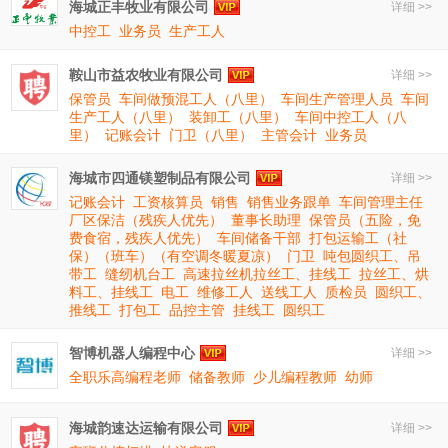
海城正丰牧业有限公司
详细 >>
中控工
业务员
生产工人
鞍山市益农牧业有限公司
详细 >>
保管员
车间做预混工人（八里）
车间生产管理人员
车间
生产工人（八里）
装卸工（八里）
车间中控工人（八
里）
记账会计
门卫（八里）
主管会计
业务员
海城市四通镁塑制品有限公司
详细 >>
记账会计
工资核算员
销售
销售业务跟单
车间管理主任
厂区保洁（残疾人优先）
董事长助理
保管员（五险，免
费食宿，残疾人优先）
车间储备干部
打包运输工（社
保）（班车）（有空调冬暖夏凉）
门卫
吨包圆织工、吊
带工
缝纫机台工
高速拉丝机拉丝工、挂线工
拉丝工、烘
料工、挂线工
电工
维修工人
送线工人
质检员
圆织工、
推线工
打包工
品控主管
挂线工
圆织工
智博机器人编程中心
详细 >>
全职乐高编程老师
储备教师
少儿编程教师
幼师
海城韵速达运输有限公司
详细 >>